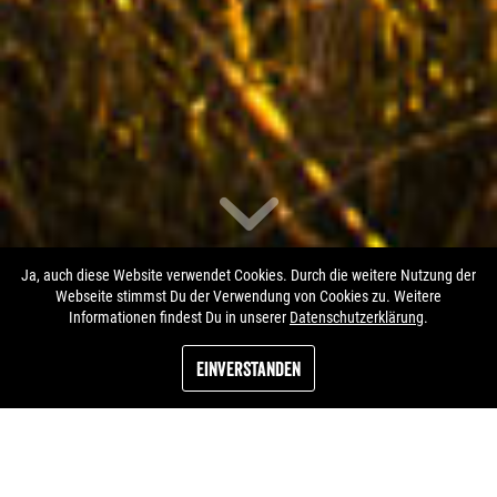
Ja, auch diese Website verwendet Cookies. Durch die weitere Nutzung der
Wild Spartan Jerky
Webseite stimmst Du der Verwendung von Cookies zu. Weitere
Informationen findest Du in unserer
Datenschutzerklärung
.
getrocknetes Fleisch aus
Einverstanden
Österreich
Egal ob beim Sport, in der Arbeit oder